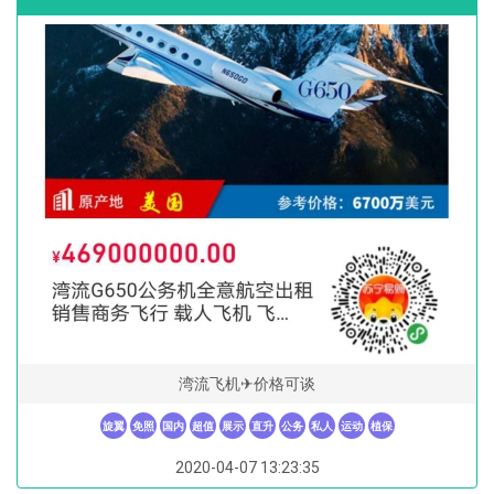
湾流飞机✈价格可谈
旋翼
免照
国内
超值
展示
直升
公务
私人
运动
植保
2020-04-07 13:23:35