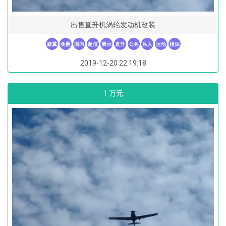
出售直升机涡轮发动机改装
旋翼
免照
国内
超值
展示
直升
公务
私人
运动
植保
2019-12-20 22:19:18
1 万元