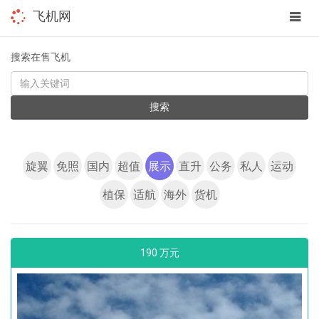
app
飞机网
navig
搜索在售飞机
KEYWORD
搜索
旋翼
免照
国内
超值
展示
直升
公务
私人
运动
植保
适航
海外
货机
190 万元