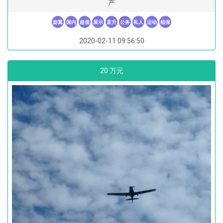
产
旋翼
国内
超值
展示
直升
公务
私人
运动
植保
2020-02-11 09:56:50
20 万元