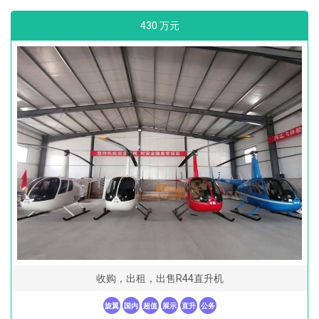
430 万元
收购，出租，出售R44直升机
旋翼
国内
超值
展示
直升
公务