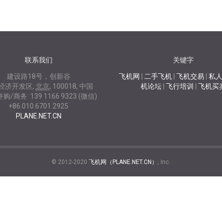
联系我们
关键字
建设路18号，创新谷
飞机网
|
二手飞机
|
飞机交易
|
私
经济开发区
,
北京
,
100018
,
中国
机论坛
|
飞行培训
|
飞机买
并购/商务:
139 1166 9323 (微信)
+86.010.6701 2925
PLANE.NET.CN
© 2012-2020
飞机网（PLANE.NET.CN）
, Inc.