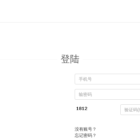
登陆
手
机
号:
密
码:
没有账号？
忘记密码？