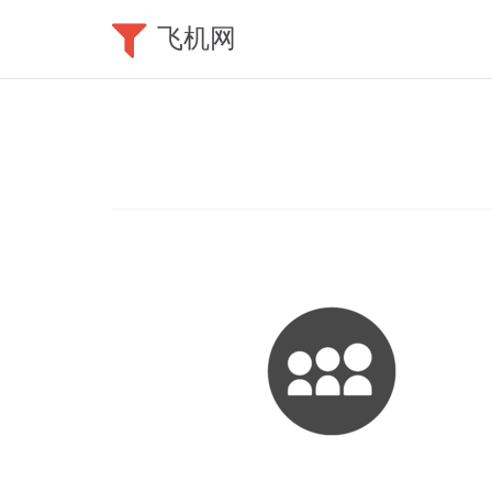
飞机网
用
户
登
陆