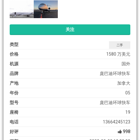
关注
类型
二手
价格
1580 万美元
机源
国外
品牌
庞巴迪环球快车
产地
加拿大
年份
05
型号
庞巴迪环球快车
座椅
19
电话
13664245123
好评
998