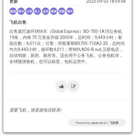
更新
2023-09-03 18:59:08
超值
展示
公务
私人
运动
植保
适航
海外
飞机出售
:
出售庞巴迪环球快车（Global Express）BD-700-1A10公务机
19座，内饰 70 万美金升级 2005年，总时间：9,443小时；着
陆次数：4,011次；引擎：劳斯莱斯BR700-710A2-20，总时间
均为9,443小时，循环数4,011；带Wift,ADS-B out,卫星电话，
自动驾驶，厨房、厕所等。适合用于公务飞机、公务包机等，
全球随便验机，也可以租赁，包机运营中。
需要飞机，请直接电话联系!
Powered by
plane.net.cn
|
飞机网