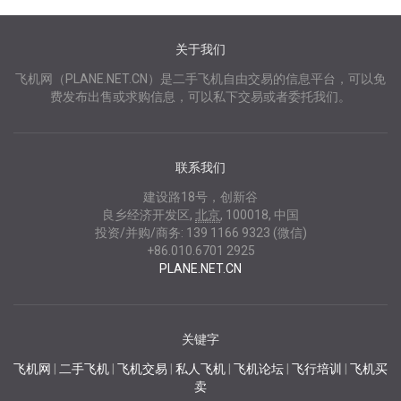
关于我们
飞机网（PLANE.NET.CN）是二手飞机自由交易的信息平台，可以免
费发布出售或求购信息，可以私下交易或者委托我们。
联系我们
建设路18号，创新谷
良乡经济开发区
,
北京
,
100018
,
中国
投资/并购/商务:
139 1166 9323 (微信)
+86.010.6701 2925
PLANE.NET.CN
关键字
飞机网
|
二手飞机
|
飞机交易
|
私人飞机
|
飞机论坛
|
飞行培训
|
飞机买
卖