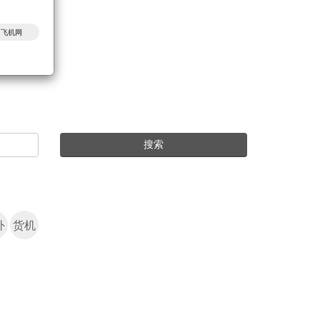
|
飞机网
搜索
外
货机