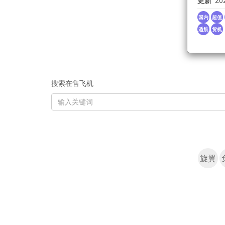
更新
20
国内
超值
适航
货机
搜索在售飞机
KEYWORD
旋翼