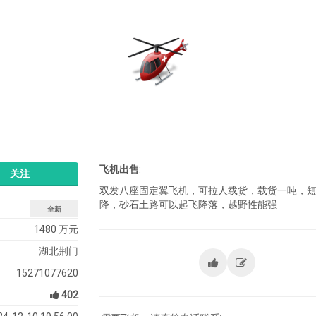
飞机出售
:
关注
双发八座固定翼飞机，可拉人载货，载货一吨，
降，砂石土路可以起飞降落，越野性能强
全新
1480 万元
湖北荆门
15271077620
402