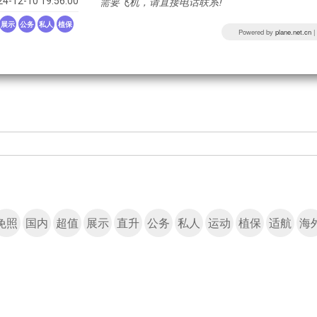
24-12-10 19:56:00
需要飞机，请直接电话联系!
展示
公务
私人
植保
Powered by
plane.net.cn
免照
国内
超值
展示
直升
公务
私人
运动
植保
适航
海