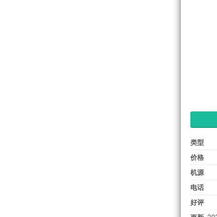
类型
价格
机源
电话
好评