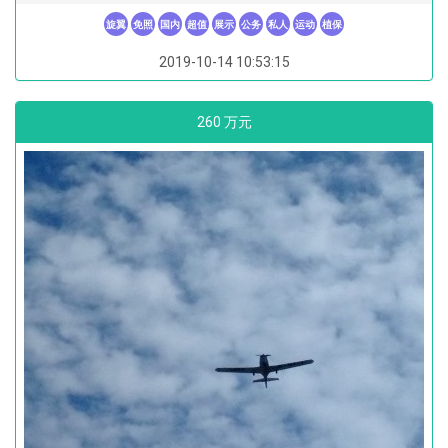
旋翼
免照
国内
超值
展示
公务
私人
运动
植保
2019-10-14 10:53:15
260 万元