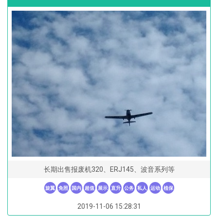
长期出售报废机320、ERJ145、波音系列等
旋翼
免照
国内
超值
展示
直升
公务
私人
运动
植保
2019-11-06 15:28:31