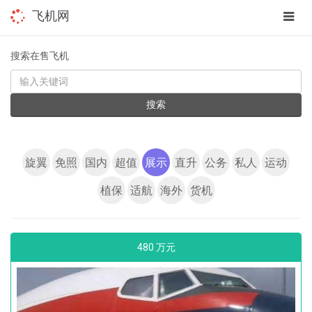
app
飞机网
navig
搜索在售飞机
KEYWORD
搜索
旋翼
免照
国内
超值
展示
直升
公务
私人
运动
植保
适航
海外
货机
480 万元