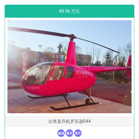
89.96 万元
出售直升机罗宾逊R44
超值
展示
直升